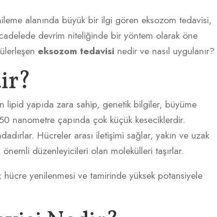
enileme alanında büyük bir ilgi gören eksozom tedavisi,
mücadelede devrim niteliğinde bir yöntem olarak öne
pülerleşen
eksozom tedavisi
nedir ve nasıl uygulanır?
ir?
 lipid yapıda zara sahip, genetik bilgiler, büyüme
0-150 nanometre çapında çok küçük keseciklerdir.
dırlar. Hücreler arası iletişimi sağlar, yakın ve uzak
 önemli düzenleyicileri olan molekülleri taşırlar.
a; hücre yenilenmesi ve tamirinde yüksek potansiyele