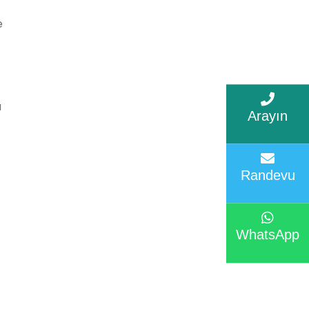
e
ı
Arayın
Randevu
WhatsApp