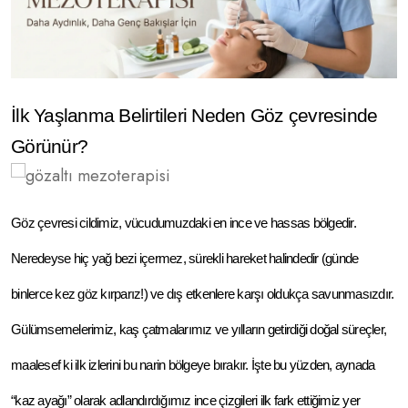
İlk Yaşlanma Belirtileri Neden Göz çevresinde 
Görünür? 
Göz çevresi cildimiz, vücudumuzdaki en ince ve hassas bölgedir. 
Neredeyse hiç yağ bezi içermez, sürekli hareket halindedir (günde 
binlerce kez göz kırparız!) ve dış etkenlere karşı oldukça savunmasızdır. 
Gülümsemelerimiz, kaş çatmalarımız ve yılların getirdiği doğal süreçler, 
maalesef ki ilk izlerini bu narin bölgeye bırakır. İşte bu yüzden, aynada 
“kaz ayağı” olarak adlandırdığımız ince çizgileri ilk fark ettiğimiz yer 