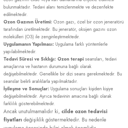
bulunmaktadır. Tedavi alanı temizlenmekte ve dezenfekte
edilmektedir.
Ozon Gazının Üretimi:
Ozon gazı, özel bir ozon jeneratörü
tarafından üretilmektedir. Bu jeneratör, oksijen gazını ozon
molekülleri (O3) ile zenginleştirmektedir.
Uygulamanın Yapılması:
Uygulama farklı yöntemlerle
yapılabilmektedir.
Tedavi Süresi ve Sıklığı:
Ozon terapi
seansları, tedavi
amaçlarına ve hastanın durumuna bağlı olarak
değişebilmektedir. Genellikle bir dizi seans gerekmektedir. Bu
seanslar belirli aralıklarla yapılmaktadır.
İyileşme ve Sonuçlar:
Uygulama sonuçları kişiden kişiye
değişebilmektedir. Ayrıca tedavinin amacına bağlı olarak
farklılık gösterebilmektedir.
Ancak unutulmamalıdır ki,
cilde ozon tedavisi
fiyatları
değişiklik göstermektedir. Bu nedenle
uygulama öncesinde bilgi almak önemlidir.