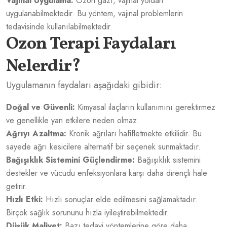
Vajinal Uygulama:
Ozon gazı, vajinal yoldan
uygulanabilmektedir. Bu yöntem, vajinal problemlerin
tedavisinde kullanılabilmektedir.
Ozon Terapi Faydaları
Nelerdir?
Uygulamanın faydaları aşağıdaki gibidir:
Doğal ve Güvenli:
Kimyasal ilaçların kullanımını gerektirmez
ve genellikle yan etkilere neden olmaz.
Ağrıyı Azaltma:
Kronik ağrıları hafifletmekte etkilidir. Bu
sayede ağrı kesicilere alternatif bir seçenek sunmaktadır.
Bağışıklık Sistemini Güçlendirme:
Bağışıklık sistemini
destekler ve vücudu enfeksiyonlara karşı daha dirençli hale
getirir.
Hızlı Etki:
Hızlı sonuçlar elde edilmesini sağlamaktadır.
Birçok sağlık sorununu hızla iyileştirebilmektedir.
Düşük Maliyet:
Bazı tedavi yöntemlerine göre daha