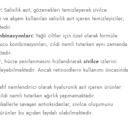
r:
Salisilik asit, gözenekleri temizleyerek sivilce
e akşam kullanılan salisilik asit içeren temizleyiciler,
tedir.
binasyonları:
Yağlı ciltler için özel olarak formüle
ucu kombinasyonları, cildi nemli tutarken aynı zamanda
tadır.
r, hücre yenilenmesini hızlandırarak
sivilce
izlerini
leyebilmektedir. Ancak retinoidlerin kullanımı öncesind
hafif nemlendirici olarak hyaluronik asit içeren ürünler
cildi nemli tutarken ağırlık yapmamaktadır.
ikallerle savaşan antioksidanlar, sivilce oluşumunu
 ürünler bu açıdan faydalı olabilmektedir.