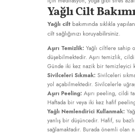
için meditasyon, yoga gibi stres azal
Yağlı Cilt Bakım
Yağlı cilt
bakımında sıklıkla yapılan
cilt sağlığınızı koruyabilirsiniz.
Aşırı Temizlik:
Yağlı ciltlere sahip o
düşebilmektedir. Aşırı temizlik, cild
Günde iki kez nazik bir temizleyici k
Sivilceleri Sıkmak:
Sivilceleri sıkma
yol açabilmektedir. Sivilcelerle uğr
Aşırı Peeling:
Aşırı peeling, cildi t
Haftada bir veya iki kez hafif peelin
Yağlı Nemlendirici Kullanmak:
Yağ
yanlış bir düşüncedir. Hafif, su bazl
sağlamaktadır. Burada önemli olan n