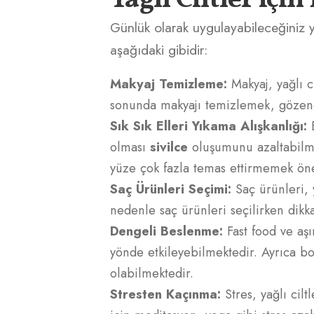
Günlük olarak uygulayabileceğiniz ya
aşağıdaki gibidir:
Makyaj Temizleme:
Makyaj, yağlı c
sonunda makyajı temizlemek, gözene
Sık Sık Elleri Yıkama Alışkanlığı:
E
olması
sivilce
oluşumunu azaltabilme
yüze çok fazla temas ettirmemek öne
Saç Ürünleri Seçimi:
Saç ürünleri, y
nedenle saç ürünleri seçilirken dikka
Dengeli Beslenme:
Fast food ve aşı
yönde etkileyebilmektedir. Ayrıca b
olabilmektedir.
Stresten Kaçınma:
Stres, yağlı cil