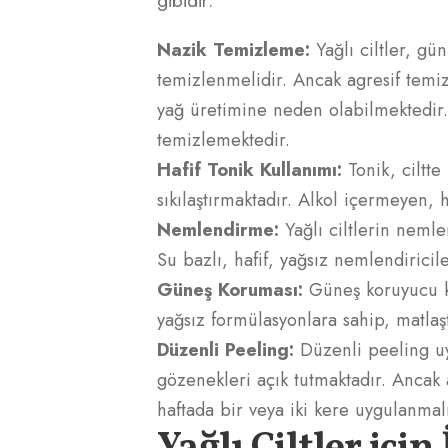
gibidir:
Nazik Temizleme:
Yağlı ciltler, gün
temizlenmelidir. Ancak agresif temiz
yağ üretimine neden olabilmektedir.
temizlemektedir.
Hafif Tonik Kullanımı:
Tonik, ciltte
sıkılaştırmaktadır. Alkol içermeyen, h
Nemlendirme:
Yağlı ciltlerin nemle
Su bazlı, hafif, yağsız nemlendiricile
Güneş Koruması:
Güneş koruyucu ku
yağsız formülasyonlara sahip, matlaşt
Düzenli Peeling:
Düzenli peeling uy
gözenekleri açık tutmaktadır. Ancak 
haftada bir veya iki kere uygulanmal
Yağlı Ciltler için